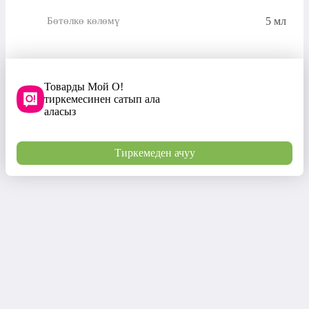
5 мл
Бөтөлкө көлөмү
Товарды Мой О!
тиркемесинен сатып ала
аласыз
Тиркемеден ачуу