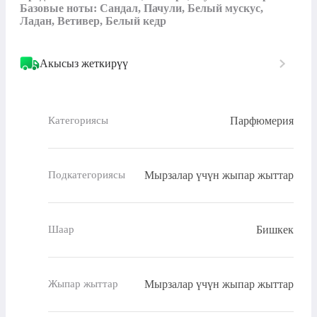
Базовые ноты: Сандал, Пачули, Белый мускус, 
Ладан, Ветивер, Белый кедр
Акысыз жеткирүү
Парфюмерия
Категориясы
Мырзалар үчүн жыпар жыттар
Подкатегориясы
Бишкек
Шаар
Мырзалар үчүн жыпар жыттар
Жыпар жыттар