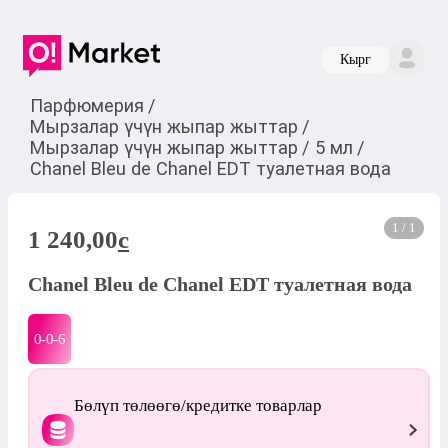
Кырг
Парфюмерия
/
Мырзалар үчүн жыпар жыттар
/
Мырзалар үчүн жыпар жыттар
/
5 мл
/
Chanel Bleu de Chanel EDT туалетная вода
1 / 1
1 240,00
c
Chanel Bleu de Chanel EDT туалетная вода
0-0-
6
Бөлүп төлөөгө/кредитке товарлар