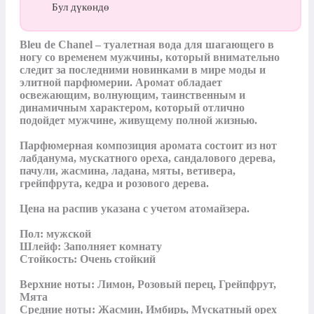
Бул дүкөндө
Bleu de Chanel – туалетная вода для шагающего в 
ногу со временем мужчины, который внимательно 
следит за последними новинками в мире моды и 
элитной парфюмерии. Аромат обладает 
освежающим, волнующим, таинственным и 
динамичным характером, который отлично 
подойдет мужчине, живущему полной жизнью.

Парфюмерная композиция аромата состоит из нот 
лабданума, мускатного ореха, сандалового дерева, 
пачули, жасмина, ладана, мяты, ветивера, 
грейпфрута, кедра и розового дерева.

Цена на распив указана с учетом атомайзера.

Пол: мужской

Шлейф: Заполняет комнату

Стойкость: Очень стойкий

Верхние ноты: Лимон, Розовый перец, Грейпфрут, 
Мята

Средние ноты: Жасмин, Имбирь, Мускатный орех
