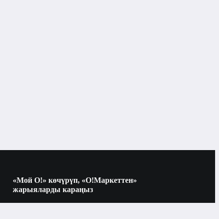
«Мой О!» көчүрүп, «О!Маркеттен»
жарыяларды караңыз
Көчүрүү үчүн камераны QR-кодго
багыттаңыз