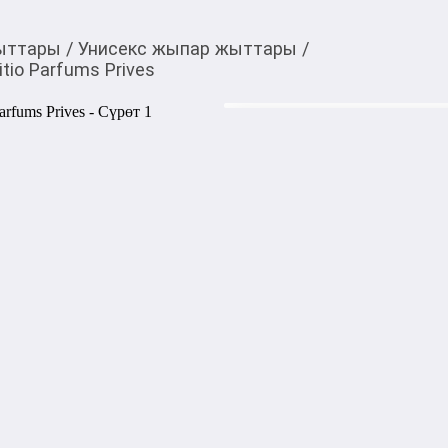
ыттары
/
Унисекс жыпар жыттары
/
tio Parfums Prives
2 140,00
c
Товарды Мой О!
тиркемесинен сатып ала
Парфюмерная вода Side
аласыз
Парфюм принадлежит семейс
превосходно украсит любой 
своего владельца притягате
уверенности ароматической 
Ноты: ваниль, ром, корица, 
В стоимость парфюмерной в
Акысыз жеткирүү