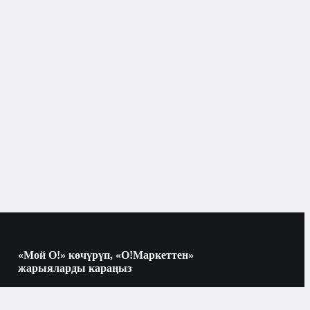
Унисекс жыпар жыттары
«Мой О!» көчүрүп, «О!Маркеттен»
жарыяларды караңыз
Көчүрүү үчүн камераны QR-кодго
багыттаңыз