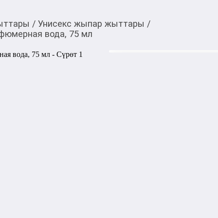
ыттары
/
Унисекс жыпар жыттары
/
рфюмерная вода, 75 мл
20 000,00
c
Товарды Мой О!
тиркемесинен сатып ала
The Amara Van Cleef 
аласыз
The Amara — зеленый цвето
году французским брендом V
создания ароматической к
прогулка по чайным планта
атмосфера дышит свежестью
терпковатым запахом сочны
Аромат The Amara начинает
бергамота и почти ледяног
пряными оттенками розовог
поддерживается шелковист
элегантный букет с душист