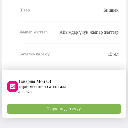
Бишкек
Шаар
Айымдар үчүн жыпар жыттар
Жыпар жыттар
15 мл
Бөтөлкө көлөмү
Товарды Мой О!
тиркемесинен сатып ала
аласыз
Тиркемеден ачуу