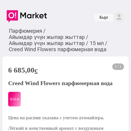
Кырг
Парфюмерия
/
Айымдар үчүн жыпар жыттар
/
Айымдар үчүн жыпар жыттар
/
15 мл
/
Creed Wind Flowers парфюмерная вода
1 / 1
6 685,00
c
Creed Wind Flowers парфюмерная вода
0-0-
6
Цена на распив указана с учетом атомайзера. 

Лёгкий и женственный аромат с воздушным 