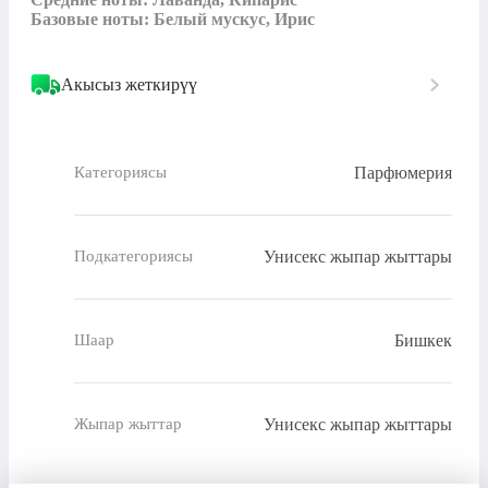
Базовые ноты: Белый мускус, Ирис
Акысыз жеткирүү
Парфюмерия
Категориясы
Унисекс жыпар жыттары
Подкатегориясы
Бишкек
Шаар
Унисекс жыпар жыттары
Жыпар жыттар