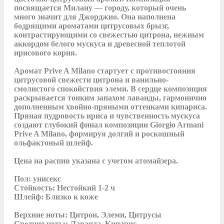
посвящается Милану — городу, который очень 
много значит для Джорджио. Она наполнена 
бодрящими ароматами цитрусовых брызг, 
контрастирующими со свежестью цитрона, нежным 
аккордом белого мускуса и древесной теплотой 
ирисового корня.

Аромат Prive A Milano стартует с противостояния 
цитрусовой свежести цитрона и ванильно-
смолистого спокойствия элеми. В сердце композиция 
раскрывается тонким запахом лаванды, гармонично 
дополненным хвойно-пряными оттенками кипариса. 
Пряная пудровость ириса и чувственность мускуса 
создают глубокий финал композиции Giorgio Armani 
Prive A Milano, формируя долгий и роскошный 
ольфактоный шлейф.

Цена на распив указана с учетом атомайзера.

Пол: унисекс

Стойкость: Нестойкий 1-2 ч

Шлейф: Близко к коже

Верхние ноты: Цитрон, Элеми, Цитрусы

Средние ноты: Лаванда, Кипарис
