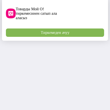
Товарды Мой О!
тиркемесинен сатып ала
аласыз
Тиркемеден ачуу