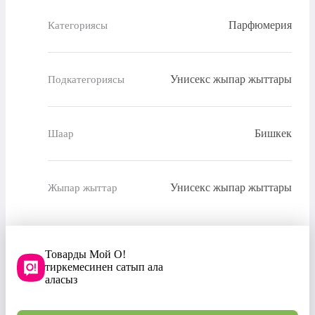
Парфюмерия
Категориясы
Унисекс жыпар жыттары
Подкатегориясы
Бишкек
Шаар
Унисекс жыпар жыттары
Жыпар жыттар
Товарды Мой О!
тиркемесинен сатып ала
аласыз