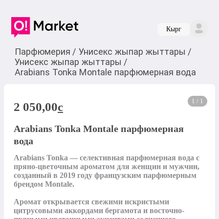
Кырг
Парфюмерия
/
Унисекс жыпар жыттары
/
Унисекс жыпар жыттары
/
Arabians Tonka Montale парфюмерная вода
1 / 1
2 050,00
c
Arabians Tonka Montale парфюмерная
вода
Arabians Tonka — селективная парфюмерная вода с 
пряно-цветочным ароматом для женщин и мужчин, 
созданный в 2019 году французским парфюмерным 
брендом Montale.

Аромат открывается свежими искристыми 
цитрусовыми аккордами бергамота и восточно-