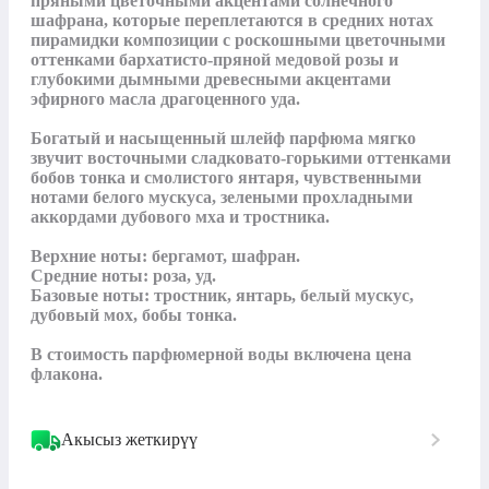
пряными цветочными акцентами солнечного 
шафрана, которые переплетаются в средних нотах 
пирамидки композиции с роскошными цветочными 
оттенками бархатисто-пряной медовой розы и 
глубокими дымными древесными акцентами 
эфирного масла драгоценного уда.

Богатый и насыщенный шлейф парфюма мягко 
звучит восточными сладковато-горькими оттенками 
бобов тонка и смолистого янтаря, чувственными 
нотами белого мускуса, зелеными прохладными 
аккордами дубового мха и тростника.

Верхние ноты: бергамот, шафран.

Средние ноты: роза, уд.

Базовые ноты: тростник, янтарь, белый мускус, 
дубовый мох, бобы тонка.

В стоимость парфюмерной воды включена цена 
флакона.
Акысыз жеткирүү