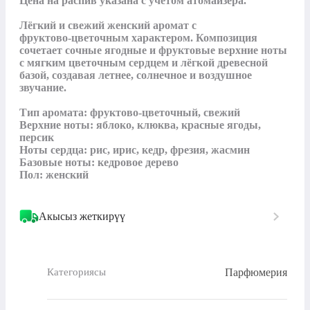
Цена на распив указана с учетом атомайзера. 

Лёгкий и свежий женский аромат с 
фруктово‑цветочным характером. Композиция 
сочетает сочные ягодные и фруктовые верхние ноты 
с мягким цветочным сердцем и лёгкой древесной 
базой, создавая летнее, солнечное и воздушное 
звучание.

Тип аромата: фруктово‑цветочный, свежий

Верхние ноты: яблоко, клюква, красные ягоды, 
персик

Ноты сердца: рис, ирис, кедр, фрезия, жасмин

Базовые ноты: кедровое дерево

Пол: женский
Акысыз жеткирүү
Парфюмерия
Категориясы