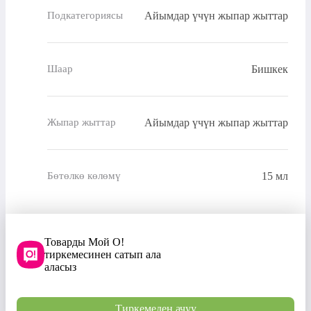
Айымдар үчүн жыпар жыттар
Подкатегориясы
Бишкек
Шаар
Айымдар үчүн жыпар жыттар
Жыпар жыттар
15 мл
Бөтөлкө көлөмү
Товарды Мой О!
тиркемесинен сатып ала
аласыз
Тиркемеден ачуу