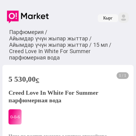
Кырг
Парфюмерия
/
Айымдар үчүн жыпар жыттар
/
Айымдар үчүн жыпар жыттар
/
15 мл
/
Creed Love In White For Summer
парфюмерная вода
1 / 1
5 530,00
c
Creed Love In White For Summer
парфюмерная вода
0-0-
6