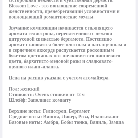
Осторожная нежность и чувственная дерзость: 
Blossom Love - это воплощение современной 
женственности, пренебрегающий условностями и 
воплощающий романтические мечты.

Звучание композиции начинается с пьянящего 
аромата гелиотропа, переплетенного с нежной 
цитрусовой свежестью бергамота. Постепенно 
аромат становится более плотным и насыщенным и 
в сердечном аккорде распускается роскошным 
букетом цветочных нот шелковистого вишневого 
цвета, бархатисто-медовой розы и сладковато-
пряного иланг-иланга.

Цена на распив указана с учетом атомайзера.

Пол: женский

Стойкость: Очень стойкий от 12 ч

Шлейф: Заполняет комнату

Верхние ноты: Гелиотроп, Бергамот

Средние ноты: Вишня, Ликер, Роза, Иланг-иланг

Базовые ноты: Амбра, Бобы тонка, Ваниль, Замша