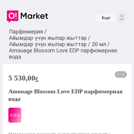
Кырг
Парфюмерия
/
Айымдар үчүн жыпар жыттар
/
Айымдар үчүн жыпар жыттар
/
20 мл
/
Amouage Blossom Love EDP парфюмерная
вода
1 / 1
5 530,00
c
Amouage Blossom Love EDP парфюмерная
вода
0-0-
6