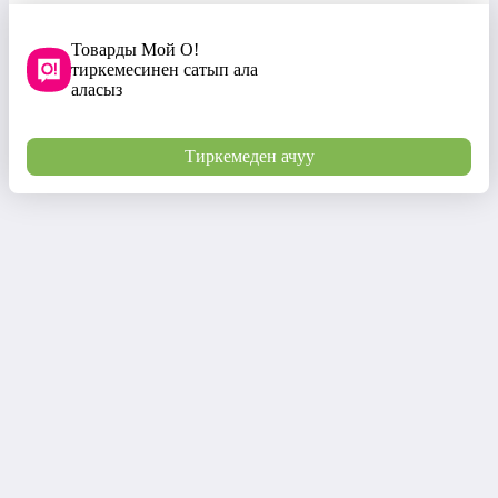
Товарды Мой О!
тиркемесинен сатып ала
аласыз
Тиркемеден ачуу