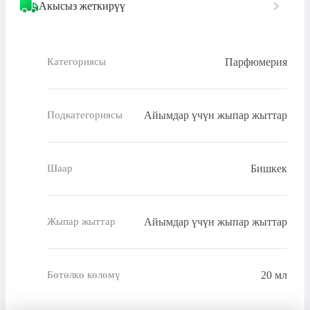
Акысыз жеткирүү
Парфюмерия
Категориясы
Айымдар үчүн жыпар жыттар
Подкатегориясы
Бишкек
Шаар
Айымдар үчүн жыпар жыттар
Жыпар жыттар
20 мл
Бөтөлкө көлөмү