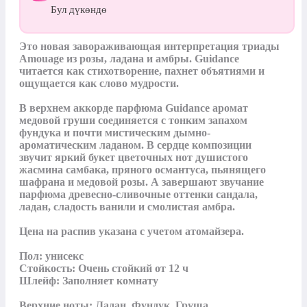
Бул дүкөндө
Это новая завораживающая интерпретация триады 
Amouage из розы, ладана и амбры. Guidance 
читается как стихотворение, пахнет объятиями и 
ощущается как слово мудрости.

В верхнем аккорде парфюма Guidance аромат 
медовой груши соединяется с тонким запахом 
фундука и почти мистическим дымно-
ароматическим ладаном. В сердце композиции 
звучит яркий букет цветочных нот душистого 
жасмина самбака, пряного османтуса, пьянящего 
шафрана и медовой розы. А завершают звучание 
парфюма древесно-сливочные оттенки сандала, 
ладан, сладость ванили и смолистая амбра.

Цена на распив указана с учетом атомайзера.

Пол: унисекс

Стойкость: Очень стойкий от 12 ч

Шлейф: Заполняет комнату

Верхние ноты: Ладан, Фундук, Груша
