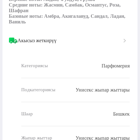
Средние ноты: Жасмин, Самбак, Османтус, Роза, 
Шафран

Базовые ноты: Амбра, Акигалавуд, Сандал, Ладан, 
Ваниль
Акысыз жеткирүү
Парфюмерия
Категориясы
Унисекс жыпар жыттары
Подкатегориясы
Бишкек
Шаар
Унисекс жыпар жыттары
Жыпар жыттар