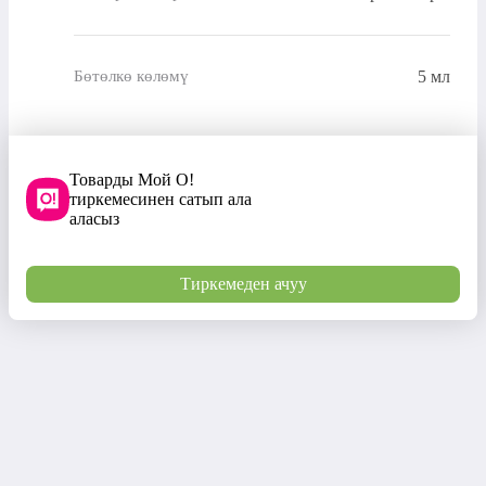
5 мл
Бөтөлкө көлөмү
Товарды Мой О!
тиркемесинен сатып ала
аласыз
Тиркемеден ачуу