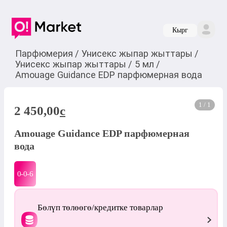
Кырг
Парфюмерия
/
Унисекс жыпар жыттары
/
Унисекс жыпар жыттары
/
5 мл
/
Amouage Guidance EDP парфюмерная вода
1 / 1
2 450,00
c
Amouage Guidance EDP парфюмерная
вода
0-0-
6
Бөлүп төлөөгө/кредитке товарлар