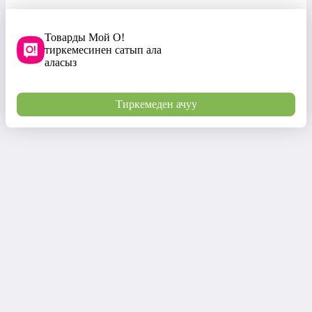
Товарды Мой О!
тиркемесинен сатып ала
аласыз
Тиркемеден ачуу