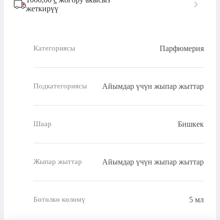
жеткирүү
Парфюмерия
Категориясы
Айымдар үчүн жыпар жыттар
Подкатегориясы
Бишкек
Шаар
Айымдар үчүн жыпар жыттар
Жыпар жыттар
5 мл
Бөтөлкө көлөмү