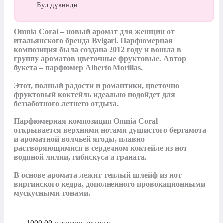
Бул дүкөндө
Omnia Coral – новый аромат для женщин от 
итальянского бренда Bvlgari. Парфюмерная 
композиция была создана 2012 году и вошла в 
группу ароматов цветочные фруктовые. Автор 
букета – парфюмер Alberto Morillas.

Этот, полный радости и романтики, цветочно 
фруктовый коктейль идеально подойдет для 
беззаботного летнего отдыха.

Парфюмерная композиция Omnia Coral 
открывается верхними нотами душистого бергамота 
и ароматной волчьей ягоды, плавно 
растворяющимися в сердечном коктейле из нот 
водяной лилии, гибискуса и граната.

В основе аромата лежит теплый шлейф из нот 
виргинского кедра, дополненного провокационными 
мускусными тонами.
1000,00
с
жогору акысыз