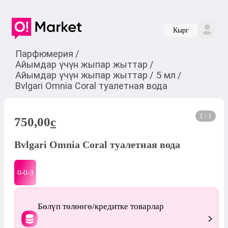
Кырг
Парфюмерия
/
Айымдар үчүн жыпар жыттар
/
Айымдар үчүн жыпар жыттар
/
5 мл
/
Bvlgari Omnia Coral туалетная вода
1 / 1
750,00
c
Bvlgari Omnia Coral туалетная вода
0-0-
3
Бөлүп төлөөгө/кредитке товарлар