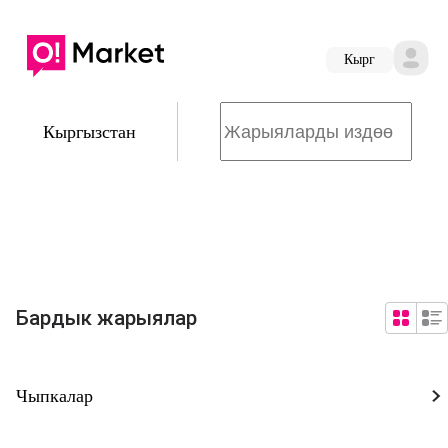
Кырг
Кыргызстан
Бардык жарыялар
Чыпкалар