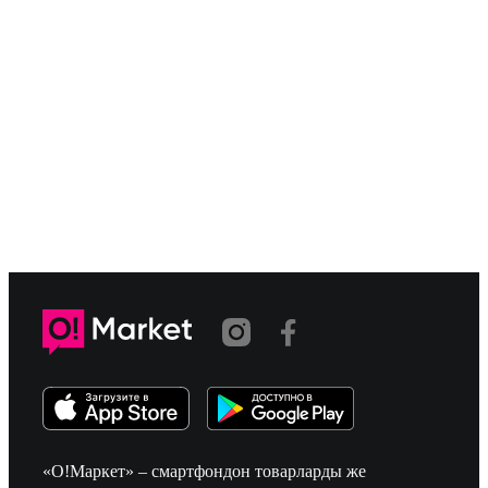
«О!Маркет» – смартфондон товарларды же