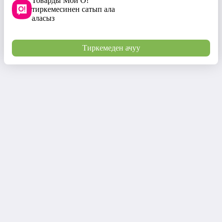
Товарды Мой О!
тиркемесинен сатып ала
аласыз
Тиркемеден ачуу