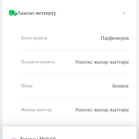
Акысыз жеткирүү
Парфюмерия
Категориясы
Унисекс жыпар жыттары
Подкатегориясы
Бишкек
Шаар
Унисекс жыпар жыттары
Жыпар жыттар