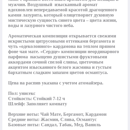
мужчин. Воздушный  изысканный аромат 
вдохновлен непередаваемой красотой драгоценного 
камня лазурита, который олицетворяет духовную 
мистическую сущность синего цвета – цвета жизни, 
воды и лазурного чистого неба.

Ароматическая композиция открывается свежими 
искристыми цитрусовыми оттенками бергамота и 
чуть «одеколонного» кардамона на теплом пряном 
фоне чая мате. «Сердце» композиции неординарного 
парфюма  насыщено душистыми фруктовыми 
аккордами сочной спелой сливы, цветочным 
акцентом изысканного белого жасмина и густым 
бархатным сладким запахом цветов османтуса.

Цена на распив указана с учетом атомайзера.

Пол: унисекс

Стойкость: Стойкий 7-12 ч

Шлейф: Заполняет комнату

Верхние ноты: Чай Мате, Бергамот, Кардамон

Средние ноты: Жасмин, Слива, Османтус

Базовые ноты: Сандал, Табак, Мед, Ваниль