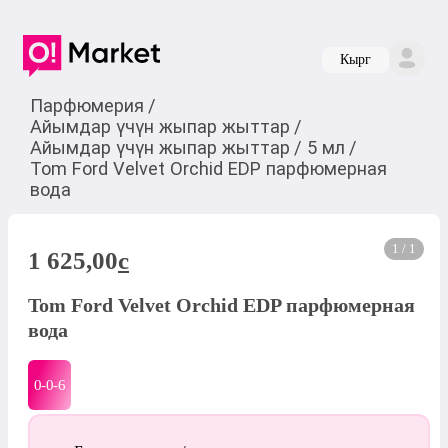
Кырг
Парфюмерия
/
Айымдар үчүн жыпар жыттар
/
Айымдар үчүн жыпар жыттар
/
5 мл
/
Tom Ford Velvet Orсhid EDP парфюмерная
вода
1 / 1
1 625,00
c
Tom Ford Velvet Orсhid EDP парфюмерная
вода
0-0-
6