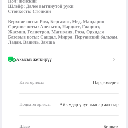
Пол: женский

Шлейф: Далее вытянутой руки

Стойкость: Cтойкий

Верхние ноты: Ром, Бергамот, Мед, Мандарин

Средние ноты: Апельсин, Нарцисс, Гиацинт, 
Жасмин, Гелиотроп, Магнолия, Роза, Орхидея

Базовые ноты: Сандал, Мирра, Перуанский бальзам, 
Ладан, Ваниль, Замша
Акысыз жеткирүү
Парфюмерия
Категориясы
Айымдар үчүн жыпар жыттар
Подкатегориясы
Бишкек
Шаар