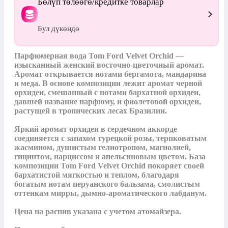
Бөлүп төлөөгө/кредитке товарлар
Бул дүкөндө
Парфюмерная вода Tom Ford Velvet Orchid — 
изысканный женский восточно-цветочный аромат. 
Аромат открывается нотами бергамота, мандарина 
и меда. В основе композиции лежит аромат черной 
орхидеи, смешанный с нотами бархатной орхидеи, 
давшей название парфюму, и фиолетовой орхидеи, 
растущей в тропических лесах Бразилии.

Яркий аромат орхидеи в сердечном аккорде 
соединяется с запахом турецкой розы, терпковатым 
жасмином, душистым гелиотропом, магнолией, 
гицинтом, нарциссом и апельсиновым цветом. База 
композиции Tom Ford Velvet Orchid покоряет своей 
бархатистой мягкостью и теплом, благодаря 
богатым нотам перуанского бальзама, смолистым 
оттенкам мирры, дымно-ароматического лабданум.

Цена на распив указана с учетом атомайзера.
