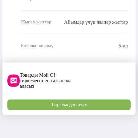
Айымдар үчүн жыпар жыттар
Жыпар жыттар
5 мл
Бөтөлкө көлөмү
Товарды Мой О!
тиркемесинен сатып ала
аласыз
Тиркемеден ачуу