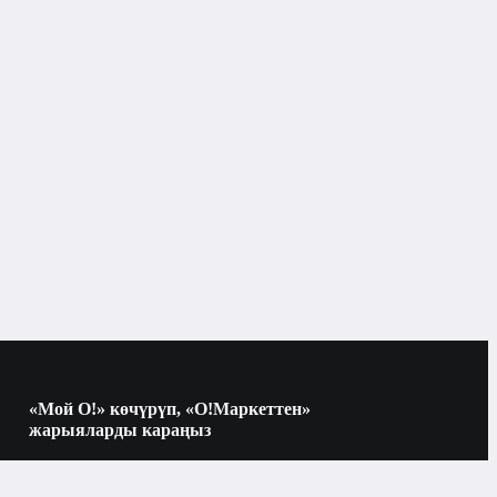
Парфюмерия
Унисекс жыпар жыттары
Бишкек
Унисекс жыпар жыттары
«Мой О!» көчүрүп, «О!Маркеттен»
жарыяларды караңыз
Көчүрүү үчүн камераны QR-кодго
багыттаңыз