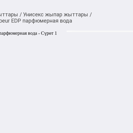
ыттары
/
Унисекс жыпар жыттары
/
Coeur EDP парфюмерная вода
1 350,00
c
Товарды Мой О!
тиркемесинен сатып ала
Thomas Kosmala No 10
аласыз
вода
0-0-
6
Бөлүп төлөөгө/креди
Бул дүкөндө