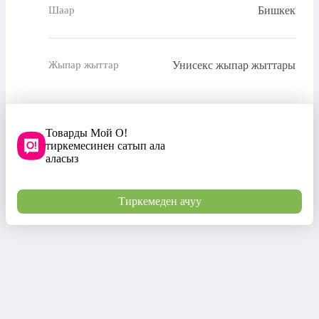
Бишкек
Шаар
Унисекс жыпар жыттары
Жыпар жыттар
Товарды Мой О!
тиркемесинен сатып ала
аласыз
Тиркемеден ачуу