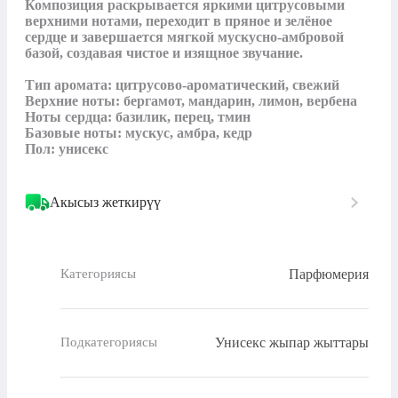
Композиция раскрывается яркими цитрусовыми 
верхними нотами, переходит в пряное и зелёное 
сердце и завершается мягкой мускусно‑амбровой 
базой, создавая чистое и изящное звучание.

Тип аромата: цитрусово‑ароматический, свежий

Верхние ноты: бергамот, мандарин, лимон, вербена

Ноты сердца: базилик, перец, тмин

Базовые ноты: мускус, амбра, кедр

Пол: унисекс
Акысыз жеткирүү
Парфюмерия
Категориясы
Унисекс жыпар жыттары
Подкатегориясы