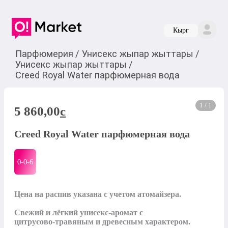
Кырг
Парфюмерия
/
Унисекс жыпар жыттары
/
Унисекс жыпар жыттары
/
Creed Royal Water парфюмерная вода
1 / 1
5 860,00
c
Creed Royal Water парфюмерная вода
0-0-
6
Цена на распив указана с учетом атомайзера. 

Свежий и лёгкий унисекс‑аромат с 
цитрусово‑травяным и древесным характером. 