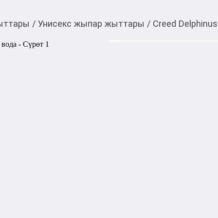
ыттары
/
Унисекс жыпар жыттары
/
Creed Delphinu
32 150,00
c
Товарды Мой О!
тиркемесинен сатып ала
Creed Delphinus парф
аласыз
0-0-
6
Цена на распив указана с уч
Тёплый и обволакивающий у
пряно-сладким характером.
акценты с мягким цветочн
амбровой базой, создавая гл
Тип аромата: древесно-амб
Верхние ноты: миндаль, чёр