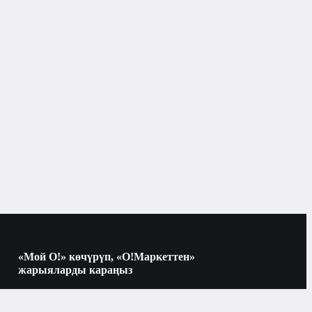
«Мой О!» көчүрүп, «О!Маркеттен»
жарыяларды караңыз
Көчүрүү үчүн камераны QR-кодго
багыттаңыз