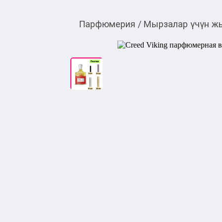
Парфюмерия
/
Мырзалар үчүн ж