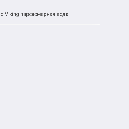
ed Viking парфюмерная вода
Тиркемеден ачуу
рная вода
етом атомайзера. 

о‑фужерным и пряным характером. 
свежими цитрусовыми и пряными 
 в прохладное цветочно‑мятное сердце и 
о‑мускусной базой, создавая уверенное и 
ерный, ароматический, пряный
