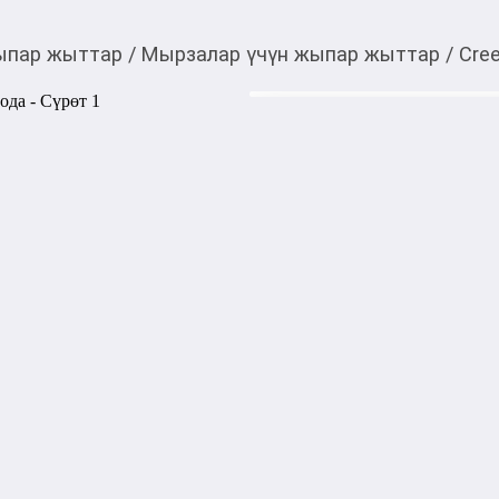
ыпар жыттар
/
Мырзалар үчүн жыпар жыттар
/
Cre
4 210,00
c
Товарды Мой О!
тиркемесинен сатып ала
Creed Viking парфюме
аласыз
0-0-
6
Цена на распив указана с уч
Мужской аромат с древесн
Композиция раскрывается 
верхними нотами, переходит
завершается тёплой древесн
стойкое звучание.

Тип аромата: древесно‑фуж