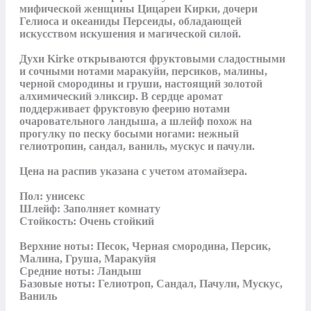
мифической женщины Цицареи Кирки, дочери 
Гелиоса и океаниды Персеиды, обладающей 
искусством искушения и магической силой.

Духи Kirke открываются фруктовыми сладостными 
и сочными нотами маракуйи, персиков, малины, 
черной смородины и груши, настоящий золотой 
алхимический эликсир. В сердце аромат 
поддерживает фруктовую феерию нотами 
очаровательного ландыша, а шлейф похож на 
прогулку по песку босыми ногами: нежный 
гелиотропин, сандал, ваниль, мускус и пачули.

Цена на распив указана с учетом атомайзера.

Пол: унисекс

Шлейф: Заполняет комнату

Стойкость: Очень стойкий

Верхние ноты: Песок, Черная смородина, Персик, 
Малина, Груша, Маракуйя

Средние ноты: Ландыш

Базовые ноты: Гелиотроп, Сандал, Пачули, Мускус, 
Ваниль