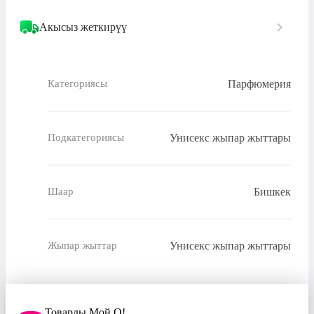
Акысыз жеткирүү
Парфюмерия
Категориясы
Унисекс жыпар жыттары
Подкатегориясы
Бишкек
Шаар
Унисекс жыпар жыттары
Жыпар жыттар
Товарды Мой О!