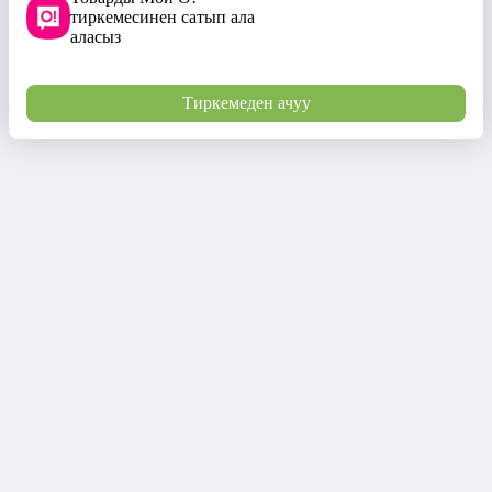
тиркемесинен сатып ала
аласыз
Тиркемеден ачуу