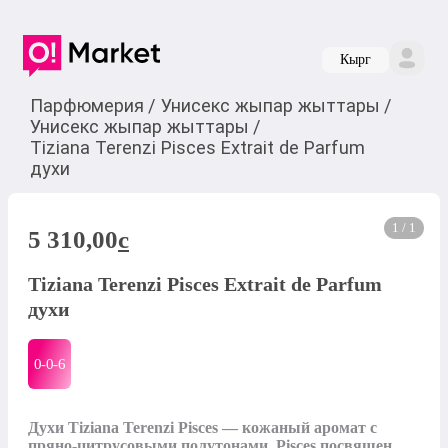
Кырг
Парфюмерия
/
Унисекс жыпар жыттары
/
Унисекс жыпар жыттары
/
Tiziana Terenzi Pisces Extrait de Parfum
духи
1 / 1
5 310,00
c
Tiziana Terenzi Pisces Extrait de Parfum
духи
0-0-
6
Духи Tiziana Terenzi Pisces — кожаный аромат с 
пряно-цитрусовыми полутонами. Pisces посвящен 