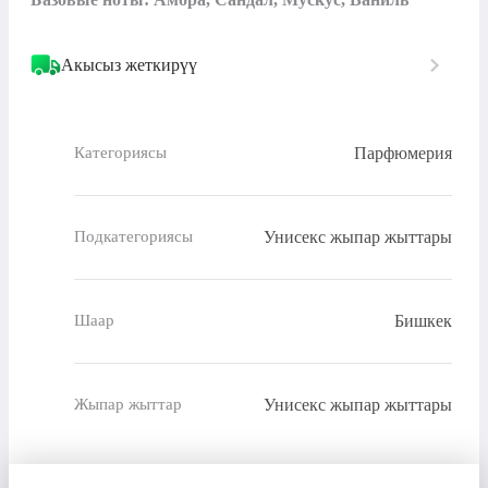
Акысыз жеткирүү
Парфюмерия
Категориясы
Унисекс жыпар жыттары
Подкатегориясы
Бишкек
Шаар
Унисекс жыпар жыттары
Жыпар жыттар