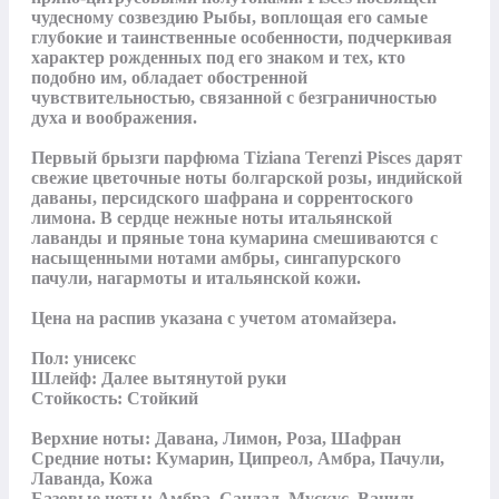
чудесному созвездию Рыбы, воплощая его самые 
глубокие и таинственные особенности, подчеркивая 
характер рожденных под его знаком и тех, кто 
подобно им, обладает обостренной 
чувствительностью, связанной с безграничностью 
духа и воображения.

Первый брызги парфюма Tiziana Terenzi Pisces дарят 
свежие цветочные ноты болгарской розы, индийской 
даваны, персидского шафрана и соррентоского 
лимона. В сердце нежные ноты итальянской 
лаванды и пряные тона кумарина смешиваются с 
насыщенными нотами амбры, сингапурского 
пачули, нагармоты и итальянской кожи.

Цена на распив указана с учетом атомайзера.

Пол: унисекс

Шлейф: Далее вытянутой руки

Стойкость: Стойкий

Верхние ноты: Давана, Лимон, Роза, Шафран

Средние ноты: Кумарин, Ципреол, Амбра, Пачули, 
Лаванда, Кожа

Базовые ноты: Амбра, Сандал, Мускус, Ваниль