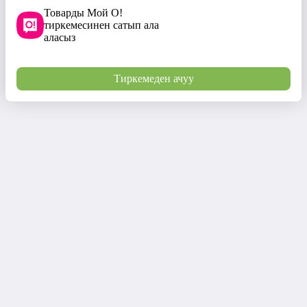
Товарды Мой О!
тиркемесинен сатып ала
аласыз
Тиркемеден ачуу