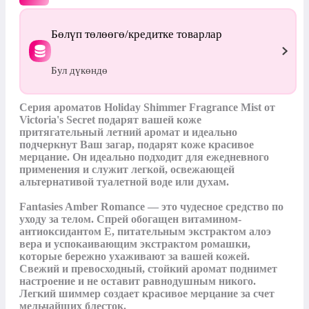
Бөлүп төлөөгө/кредитке товарлар
Бул дүкөндө
Серия ароматов Holiday Shimmer Fragrance Mist от 
Victoria's Secret подарят вашей коже 
притягательный летний аромат и идеально 
подчеркнут Ваш загар, подарят коже красивое 
мерцание. Он идеально подходит для ежедневного 
применения и служит легкой, освежающей 
альтернативой туалетной воде или духам. 

Fantasies Amber Romance — это чудесное средство по 
уходу за телом. Спрей обогащен витамином-
антиоксидантом Е, питательным экстрактом алоэ 
вера и успокаивающим экстрактом ромашки, 
которые бережно ухаживают за вашей кожей. 
Свежий и превосходный, стойкий аромат поднимет 
настроение и не оставит равнодушным никого. 
Легкий шиммер создает красивое мерцание за счет 
мельчайших блесток.
