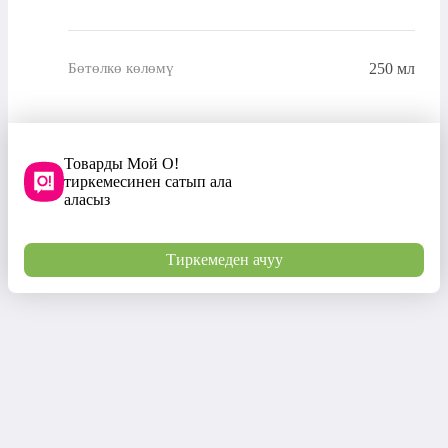
250 мл
Бөтөлкө көлөмү
Товарды Мой О!
тиркемесинен сатып ала
аласыз
Тиркемеден ачуу