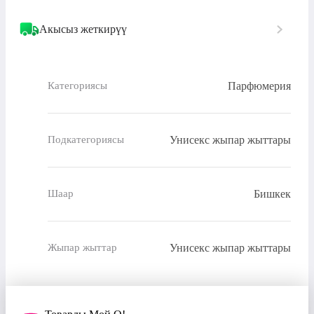
Акысыз жеткирүү
Парфюмерия
Категориясы
Унисекс жыпар жыттары
Подкатегориясы
Бишкек
Шаар
Унисекс жыпар жыттары
Жыпар жыттар