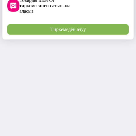
Товарды Мой О!
тиркемесинен сатып ала
аласыз
Тиркемеден ачуу