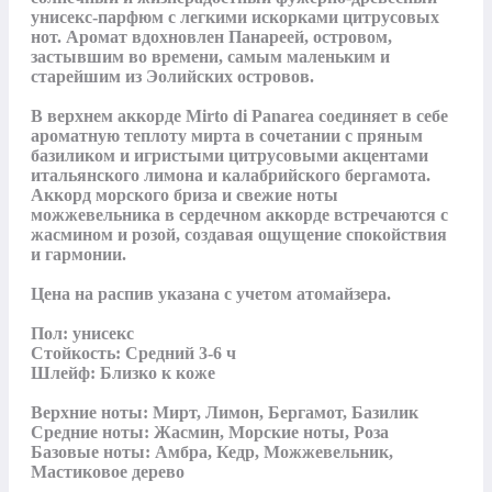
унисекс-парфюм с легкими искорками цитрусовых 
нот. Аромат вдохновлен Панареей, островом, 
застывшим во времени, самым маленьким и 
старейшим из Эолийских островов.

В верхнем аккорде Mirto di Panarea соединяет в себе 
ароматную теплоту мирта в сочетании с пряным 
базиликом и игристыми цитрусовыми акцентами 
итальянского лимона и калабрийского бергамота. 
Аккорд морского бриза и свежие ноты 
можжевельника в сердечном аккорде встречаются с 
жасмином и розой, создавая ощущение спокойствия 
и гармонии.

Цена на распив указана с учетом атомайзера.

Пол: унисекс

Стойкость: Средний 3-6 ч

Шлейф: Близко к коже

Верхние ноты: Мирт, Лимон, Бергамот, Базилик

Средние ноты: Жасмин, Морские ноты, Роза

Базовые ноты: Амбра, Кедр, Можжевельник, 
Мастиковое дерево