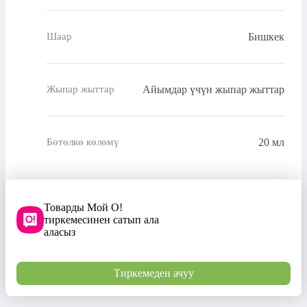
Бишкек
Шаар
Айымдар үчүн жыпар жыттар
Жыпар жыттар
20 мл
Бөтөлкө көлөмү
Товарды Мой О!
тиркемесинен сатып ала
аласыз
Тиркемеден ачуу