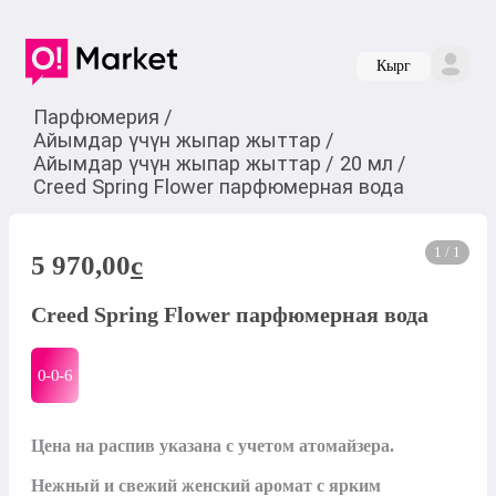
Кырг
Парфюмерия
/
Айымдар үчүн жыпар жыттар
/
Айымдар үчүн жыпар жыттар
/
20 мл
/
Creed Spring Flower парфюмерная вода
1 / 1
5 970,00
c
Creed Spring Flower парфюмерная вода
0-0-
6
Цена на распив указана с учетом атомайзера. 

Нежный и свежий женский аромат с ярким 