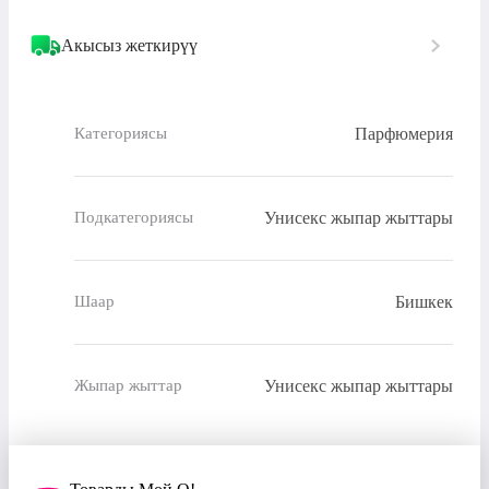
Акысыз жеткирүү
Парфюмерия
Категориясы
Унисекс жыпар жыттары
Подкатегориясы
Бишкек
Шаар
Унисекс жыпар жыттары
Жыпар жыттар