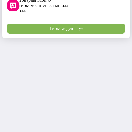
Товарды Мой О!
тиркемесинен сатып ала
аласыз
Тиркемеден ачуу