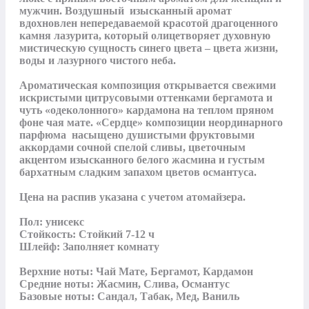
мужчин. Воздушный  изысканный аромат 
вдохновлен непередаваемой красотой драгоценного 
камня лазурита, который олицетворяет духовную 
мистическую сущность синего цвета – цвета жизни, 
воды и лазурного чистого неба.

Ароматическая композиция открывается свежими 
искристыми цитрусовыми оттенками бергамота и 
чуть «одеколонного» кардамона на теплом пряном 
фоне чая мате. «Сердце» композиции неординарного 
парфюма  насыщено душистыми фруктовыми 
аккордами сочной спелой сливы, цветочным 
акцентом изысканного белого жасмина и густым 
бархатным сладким запахом цветов османтуса.

Цена на распив указана с учетом атомайзера.

Пол: унисекс

Стойкость: Стойкий 7-12 ч

Шлейф: Заполняет комнату

Верхние ноты: Чай Мате, Бергамот, Кардамон

Средние ноты: Жасмин, Слива, Османтус

Базовые ноты: Сандал, Табак, Мед, Ваниль