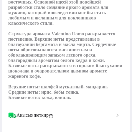
восточных. Основной идеей этой новейшей 
разработки стало создание яркого аромата для 
мужчин, который впоследствии мог бы стать 
любимым и желанным для поклонников 
классического стиля.

Структура аромата Valentino Uomo раскрывается 
постепенно. Верхние ноты представлены в 
благоухании бергамота и масла мирта. Сердечные 
ноты обрисовываются маслянистым и 
обволакивающим запахом лесного ореха, 
благородным ароматом белого кедра и кожи. 
Базовые ноты раскрываются в горьком благоухании 
шоколада и очаровательном дымном аромате 
жареного кофе.

Верхние ноты: шалфей мускатный, мандарин.

Средние ноты: ирис, бобы тонка.

Базовые ноты: кожа, ваниль.
Акысыз жеткирүү