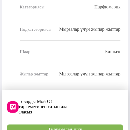
Парфюмерия
Категориясы
Мырзалар үчүн жыпар жыттар
Подкатегориясы
Бишкек
Шаар
Мырзалар үчүн жыпар жыттар
Жыпар жыттар
Товарды Мой О!
тиркемесинен сатып ала
аласыз
Тиркемеден ачуу