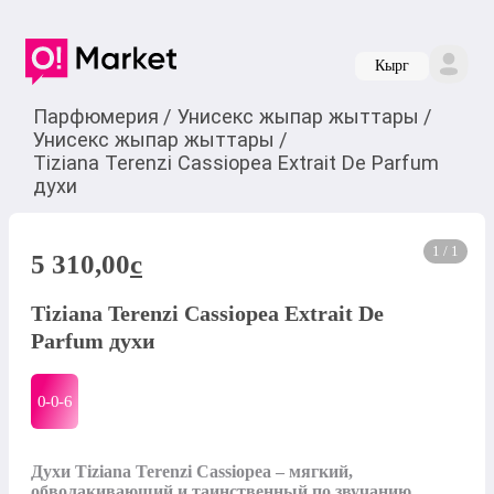
Кырг
Парфюмерия
/
Унисекс жыпар жыттары
/
Унисекс жыпар жыттары
/
Tiziana Terenzi Cassiopea Extrait De Parfum
духи
1 / 1
5 310,00
c
Tiziana Terenzi Cassiopea Extrait De
Parfum духи
0-0-
6
Духи Tiziana Terenzi Cassiopea – мягкий, 
обволакивающий и таинственный по звучанию 