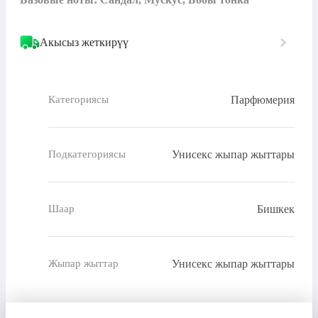
Акысыз жеткирүү
Парфюмерия
Категориясы
Унисекс жыпар жыттары
Подкатегориясы
Бишкек
Шаар
Унисекс жыпар жыттары
Жыпар жыттар