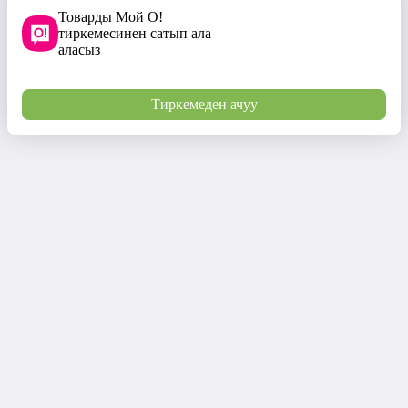
Товарды Мой О!
тиркемесинен сатып ала
аласыз
Тиркемеден ачуу