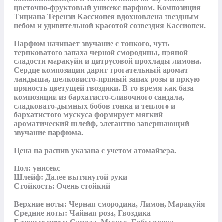
цветочно-фруктовый унисекс парфюм. Композиция 
Тициана Терензи Кассиопея вдохновлена звездным 
небом и удивительной красотой созвездия Кассиопеи.

Парфюм начинает звучание с тонкого, чуть 
терпковатого запаха черной смородины, пряной 
сладости маракуйи и цитрусовой прохлады лимона. 
Сердце композиции дарит трогательный аромат 
ландыша, шелковисто-пряный запах розы и яркую 
пряность цветущей гвоздики. В то время как база 
композиции из бархатисто-сливочного сандала, 
сладковато-дымных бобов тонка и теплого и 
бархатистого мускуса формирует мягкий 
ароматический шлейф, элегантно завершающий 
звучание парфюма.

Цена на распив указана с учетом атомайзера.

Пол: унисекс

Шлейф: Далее вытянутой руки

Стойкость: Очень стойкий

Верхние ноты: Черная смородина, Лимон, Маракуйя

Средние ноты: Чайная роза, Гвоздика

Базовые ноты: Сандал, Мускус, Бобы тонка