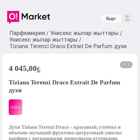
Кырг
Парфюмерия
/
Унисекс жыпар жыттары
/
Унисекс жыпар жыттары
/
Tiziana Terenzi Draco Extrait De Parfum духи
1 / 1
4 045,00
c
Tiziana Terenzi Draco Extrait De Parfum
духи
0-0-
6
Духи Tiziana Terenzi Draco – красивый, глубоко и 
объемно звучащий фруктово-цитрусовый унисекс 
парфюм с роскошными древесными оттенками. 