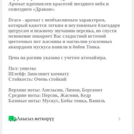
Аромат вдохновлен красотой звездного неба и 
созвездием «Дракон».

Draco - аромат с необъяснимым характером, 
который кажется легким и неуловимым благодаря 
цитрусам и нежному звучанию персика, но спустя 
мгновение покоряет Вас сладостной истомой 
цветочных нот жасмина и магнолии усиленных 
аккордами мускуса ванили и бобов Тонка.

Цена на распив указана с учетом атомайзера.

Пол: унисекс

Шлейф: Заполняет комнату

Стойкость: Очень стойкий

Верхние ноты: Апельсин, Лимон, Бергамот

Средние ноты: Персик, Жасмин, Кедр

Базовые ноты: Мускус, Бобы тонка, Ваниль
Акысыз жеткирүү