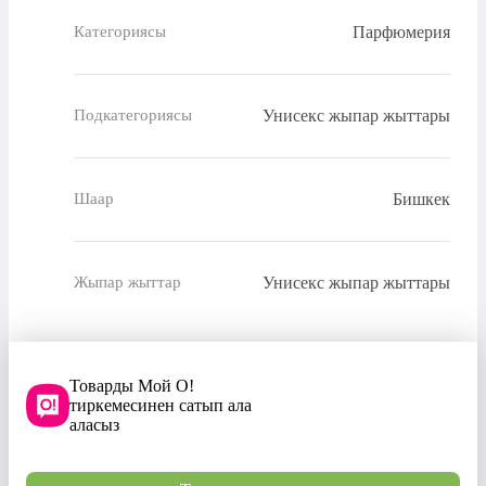
Парфюмерия
Категориясы
Унисекс жыпар жыттары
Подкатегориясы
Бишкек
Шаар
Унисекс жыпар жыттары
Жыпар жыттар
Товарды Мой О!
тиркемесинен сатып ала
аласыз