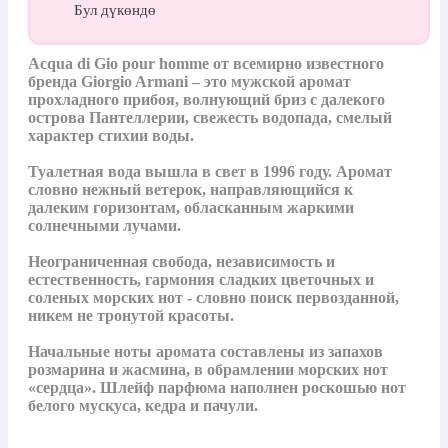
Бул дүкөндө
Acqua di Gio pour homme от всемирно известного 
бренда Giorgio Armani – это мужской аромат 
прохладного прибоя, волнующий бриз с далекого 
острова Пантеллерии, свежесть водопада, смелый 
характер стихии воды.

Туалетная вода вышла в свет в 1996 году. Аромат 
словно нежный ветерок, направляющийся к 
далеким горизонтам, обласканным жаркими 
солнечными лучами. 

Неограниченная свобода, независимость и 
естественность, гармония сладких цветочных и 
соленых морских нот - словно поиск первозданной, 
никем не тронутой красоты.

Начальные ноты аромата составлены из запахов 
розмарина и жасмина, в обрамлении морских нот 
«сердца». Шлейф парфюма наполнен роскошью нот 
белого мускуса, кедра и пачули.