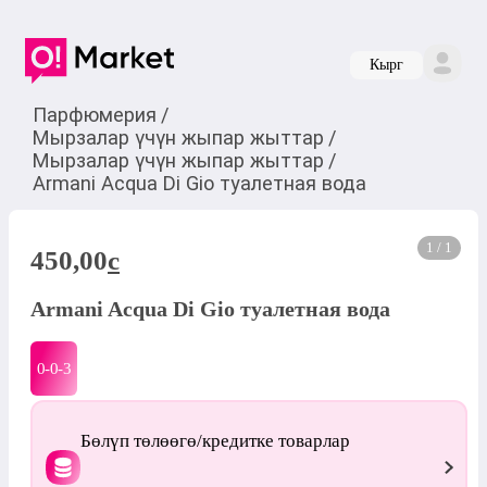
Кырг
Парфюмерия
/
Мырзалар үчүн жыпар жыттар
/
Мырзалар үчүн жыпар жыттар
/
Armani Acqua Di Gio туалетная вода
1 / 1
450,00
c
Armani Acqua Di Gio туалетная вода
0-0-
3
Бөлүп төлөөгө/кредитке товарлар