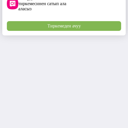
тиркемесинен сатып ала
аласыз
Тиркемеден ачуу