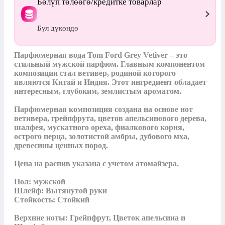
Бөлүп төлөөгө/кредитке товарлар
Бул дүкөндө
Парфюмерная вода Tom Ford Grey Vetiver – это 
стильный мужской парфюм. Главным компонентом 
композиции стал ветивер, родиной которого 
являются Китай и Индия. Этот ингредиент обладает 
интересным, глубоким, землистым ароматом.

Парфюмерная композиция создана на основе нот 
ветивера, грейпфрута, цветов апельсинового дерева, 
шалфея, мускатного ореха, фиалкового корня, 
острого перца, золотистой амбры, дубового мха, 
древесины ценных пород.

Цена на распив указана с учетом атомайзера.

Пол: мужской

Шлейф: Вытянутой руки

Стойкость: Стойкий

Верхние ноты: Грейпфрут, Цветок апельсина и 