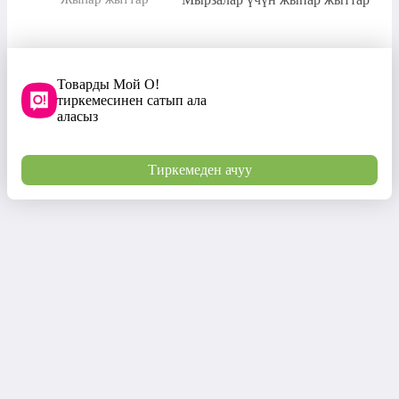
Товарды Мой О!
тиркемесинен сатып ала
аласыз
Тиркемеден ачуу