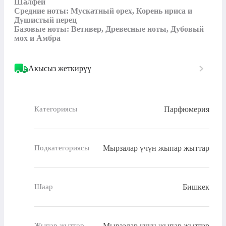
Шалфей

Средние ноты: Мускатный орех, Корень ириса и 
Душистый перец

Базовые ноты: Ветивер, Древесные ноты, Дубовый 
мох и Амбра
Акысыз жеткирүү
Парфюмерия
Категориясы
Мырзалар үчүн жыпар жыттар
Подкатегориясы
Бишкек
Шаар
Мырзалар үчүн жыпар жыттар
Жыпар жыттар