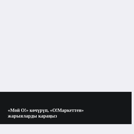
материалдар
«Мой О!» көчүрүп, «О!Маркеттен»
жарыяларды караңыз
Көчүрүү үчүн камераны QR-кодго
багыттаңыз