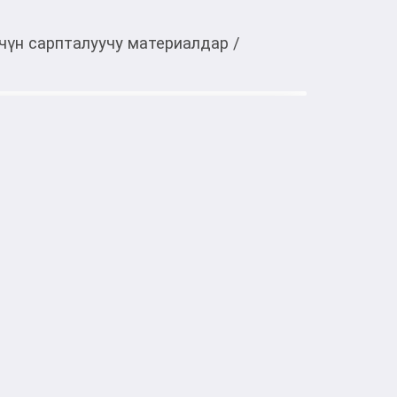
чүн сарпталуучу материалдар
/
Тиркемеден ачуу
тке товарлар
, только для одноразового использования, 
для тату-машинки.
