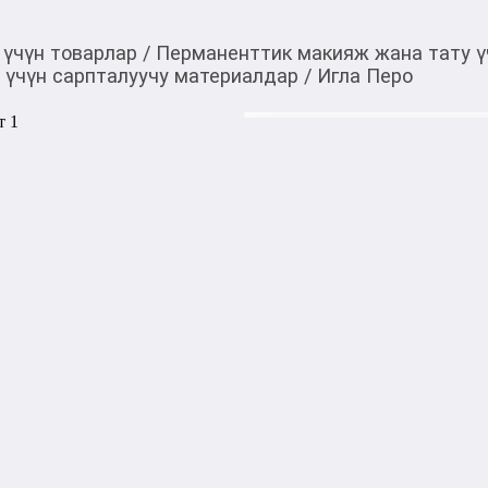
 үчүн товарлар
/
Перманенттик макияж жана тату ү
 үчүн сарпталуучу материалдар
/
Игла Перо
20,00
c
Товарды Мой О!
тиркемесинен сатып ала
Игла Перо
аласыз
0-0-
3
Бөлүп төлөөгө/креди
Бул дүкөндө
Индивидуально упакованные
подходят для ручной ручки 