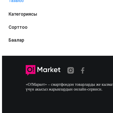
Тазалоо
Категориясы
Сорттоо
Баалар
«О!Маркет» – смартфондон товарларды же кызмат
үчүн акысыз жарыялардын онлайн-сервиси.