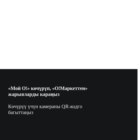
«Мой О!» көчүрүп, «О!Маркеттен»
жарыяларды караңыз
Көчүрүү үчүн камераны QR-кодго
багыттаңыз