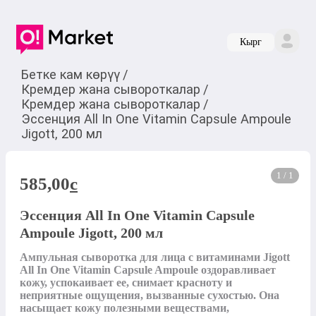
Кырг
Бетке кам көрүү
/
Кремдер жана сывороткалар
/
Кремдер жана сывороткалар
/
Эссенция All In One Vitamin Capsule Ampoule
Jigott, 200 мл
1 / 1
585,00
c
Эссенция All In One Vitamin Capsule
Ampoule Jigott, 200 мл
Ампульная сыворотка для лица с витаминами Jigott 
All In One Vitamin Capsule Ampoule оздоравливает 
кожу, успокаивает ее, снимает красноту и 
неприятные ощущения, вызванные сухостью. Она 
насыщает кожу полезными веществами, 