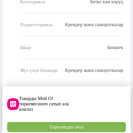
Бетке кам көрүү
Категориясы
Кремдер жана сывороткалар
Подкатегориясы
Бишкек
Шаар
Кремдер жана сывороткалар
Жүз үчүн буюмдар
Товарды Мой О!
тиркемесинен сатып ала
аласыз
Тиркемеден ачуу