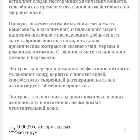
оставляет следов посторонних химических веществ, 
способных со временем негативно воздействовать на 
здоровье кожи.

Продукт получен путем омыления смеси масел - 
кокосового, подсолнечного и пальмового масел 
калиевой щелочью с последующим добавлением 
масел абрикосовой косточки, ши, какао, 
органических экстрактов зеленого чая, череды и 
ромашки, витамина Е, эфирных масел иланг-иланг, 
лимона и бергамота.

Экстракты череды и ромашки эффективно питают и 
увлажняют кожу, борются с пигментацией, 
способствуют скорейшей регенерации клеток и 
активизируют обменные процессы.

Экстракт зеленого чая содержит комплекс ценных 
аминокислот и витаминов, необходимых 
чувствительной коже.
1000,00
с
жогору акысыз
жеткирүү