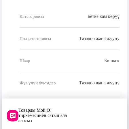
Бетке кам көрүү
Категориясы
Тазалоо жана жууну
Подкатегориясы
Бишкек
Шаар
Тазалоо жана жууну
Жүз үчүн буюмдар
Товарды Мой О!
тиркемесинен сатып ала
аласыз