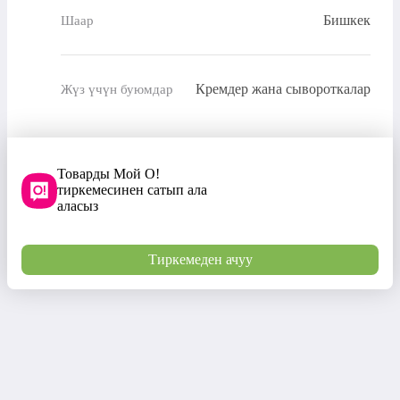
Бишкек
Шаар
Кремдер жана сывороткалар
Жүз үчүн буюмдар
Товарды Мой О!
тиркемесинен сатып ала
аласыз
Тиркемеден ачуу