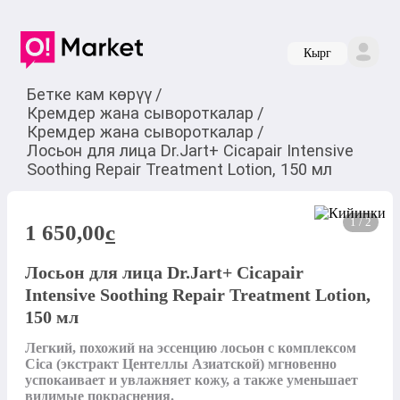
Кырг
Бетке кам көрүү
/
Кремдер жана сывороткалар
/
Кремдер жана сывороткалар
/
Лосьон для лица Dr.Jart+ Cicapair Intensive
Soothing Repair Treatment Lotion, 150 мл
1 / 2
1 650,00
c
Лосьон для лица Dr.Jart+ Cicapair
Intensive Soothing Repair Treatment Lotion,
150 мл
Легкий, похожий на эссенцию лосьон с комплексом 
Cica (экстракт Центеллы Азиатской) мгновенно 
успокаивает и увлажняет кожу, а также уменьшает 
видимые покраснения.
