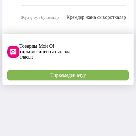
Кремдер жана сывороткалар
Жүз үчүн буюмдар
Товарды Мой О!
тиркемесинен сатып ала
аласыз
Тиркемеден ачуу