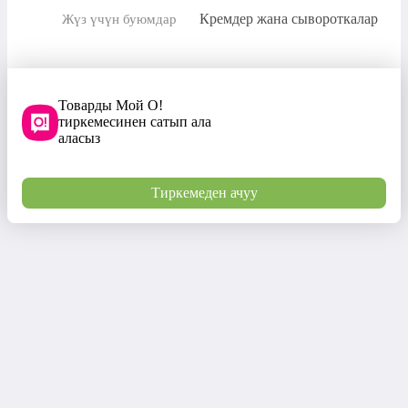
Кремдер жана сывороткалар
Жүз үчүн буюмдар
Товарды Мой О!
тиркемесинен сатып ала
аласыз
Тиркемеден ачуу