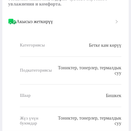
увлажнения и комфорта.
Акысыз жеткирүү
Бетке кам көрүү
Категориясы
Тониктер, тонерлер, термалдык
Подкатегориясы
суу
Бишкек
Шаар
Тониктер, тонерлер, термалдык
Жүз үчүн
буюмдар
суу