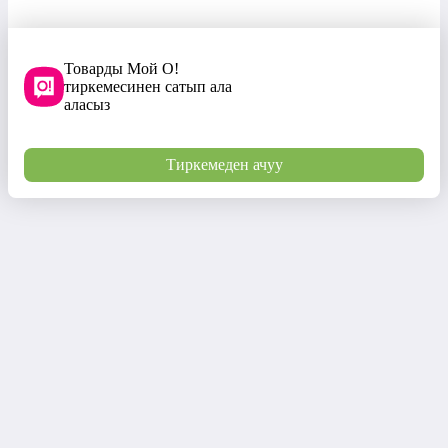
Товарды Мой О!
тиркемесинен сатып ала
аласыз
Тиркемеден ачуу