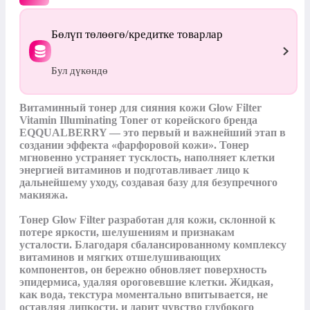
Бөлүп төлөөгө/кредитке товарлар
Бул дүкөндө
Витаминный тонер для сияния кожи Glow Filter 
Vitamin Illuminating Toner от корейского бренда 
EQQUALBERRY — это первый и важнейший этап в 
создании эффекта «фарфоровой кожи». Тонер 
мгновенно устраняет тусклость, наполняет клетки 
энергией витаминов и подготавливает лицо к 
дальнейшему уходу, создавая базу для безупречного 
макияжа.

Тонер Glow Filter разработан для кожи, склонной к 
потере яркости, шелушениям и признакам 
усталости. Благодаря сбалансированному комплексу 
витаминов и мягких отшелушивающих 
компонентов, он бережно обновляет поверхность 
эпидермиса, удаляя ороговевшие клетки. Жидкая, 
как вода, текстура моментально впитывается, не 
оставляя липкости, и дарит чувство глубокого 