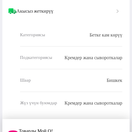
Акысыз жеткирүү
Бетке кам көрүү
Категориясы
Кремдер жана сывороткалар
Подкатегориясы
Бишкек
Шаар
Кремдер жана сывороткалар
Жүз үчүн буюмдар
Товарды Мой О!