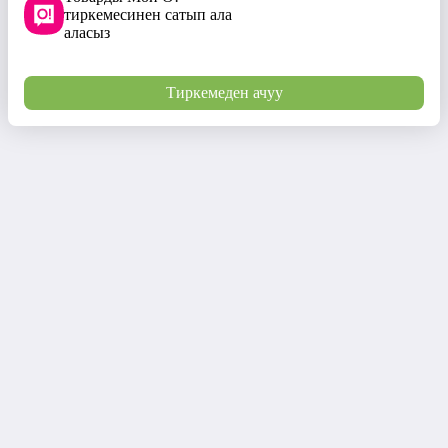
тиркемесинен сатып ала
аласыз
Тиркемеден ачуу