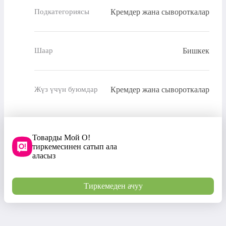
Кремдер жана сывороткалар
Подкатегориясы
Бишкек
Шаар
Кремдер жана сывороткалар
Жүз үчүн буюмдар
Товарды Мой О!
тиркемесинен сатып ала
аласыз
Тиркемеден ачуу