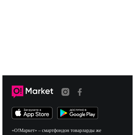
«О!Маркет» – смартфондон товарларды же