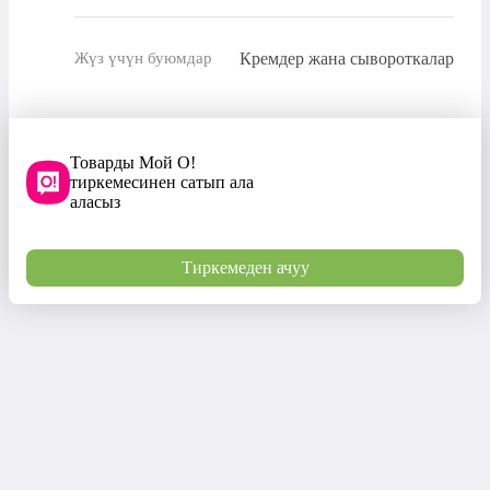
Кремдер жана сывороткалар
Жүз үчүн буюмдар
Товарды Мой О!
тиркемесинен сатып ала
аласыз
Тиркемеден ачуу