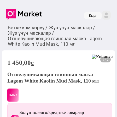
Кырг
Бетке кам көрүү
/
Жүз үчүн маскалар
/
Жүз үчүн маскалар
/
Отшелушивающая глиняная маска Lagom
White Kaolin Mud Mask, 110 мл
1 / 2
1 450,00
c
Отшелушивающая глиняная маска
Lagom White Kaolin Mud Mask, 110 мл
0-0-
3
Бөлүп төлөөгө/кредитке товарлар