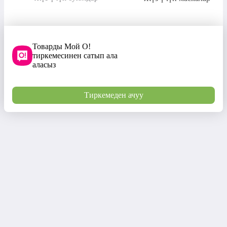
Товарды Мой О!
тиркемесинен сатып ала
аласыз
Тиркемеден ачуу