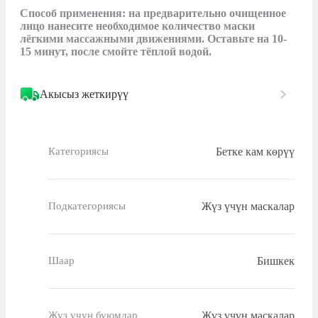
Способ применения: на предварительно очищенное 
лицо нанесите необходимое количество маски 
лёгкими массажными движениями. Оставьте на 10-
15 минут, после смойте тёплой водой.
Акысыз жеткирүү
Бетке кам көрүү
Категориясы
Жүз үчүн маскалар
Подкатегориясы
Бишкек
Шаар
Жүз үчүн маскалар
Жүз үчүн буюмдар