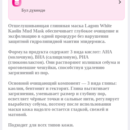
Бул дүкөндө
Отшелушивающая глиняная маска Lagom White 
Kaolin Mud Mask обеспечивает глубокое очищение и 
эксфолиацию в одной процедуре без нарушения 
защитной гидролипидной мантии эпидермиса. 

Формула продукта содержит 3 вида кислот: AHA 
(молочную), BHA (салициловую), PHA 
(глюконолактон). Они растворяют излишки себума и 
ороговевшие чешуйки, способствуя удалению 
загрязнений из пор.

Основной очищающий компонент — 3 вида глины: 
каолин, бентонит и гекторит. Глина вытягивает 
загрязнения, уменьшает размер и глубину пор, 
осветляет чёрные точки и сальные нити, регулирует 
выработку себума, поэтому после использования 
маски кожа надолго остается гладкой, свежей и 
матовой. 

Подходит для всех типов кожи. 
