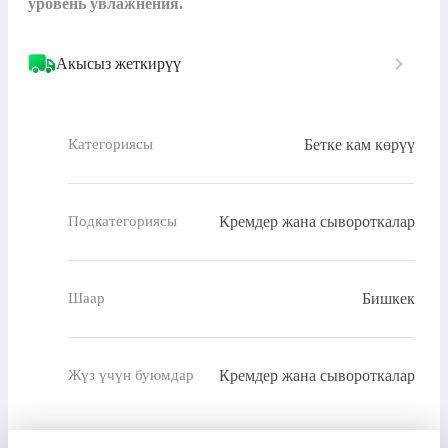
уровень увлажнения.
Акысыз жеткирүү
Бетке кам көрүү
Категориясы
Кремдер жана сывороткалар
Подкатегориясы
Бишкек
Шаар
Кремдер жана сывороткалар
Жүз үчүн буюмдар