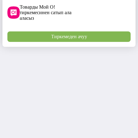
Товарды Мой О!
тиркемесинен сатып ала
аласыз
Тиркемеден ачуу