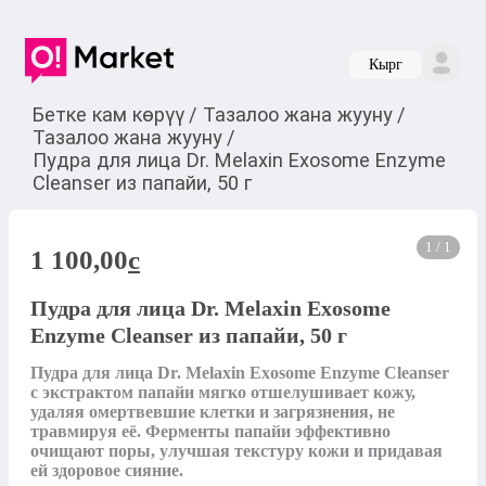
Кырг
Бетке кам көрүү
/
Тазалоо жана жууну
/
Тазалоо жана жууну
/
Пудра для лица Dr. Melaxin Exosome Enzyme
Cleanser из папайи, 50 г
1 / 1
1 100,00
c
Пудра для лица Dr. Melaxin Exosome
Enzyme Cleanser из папайи, 50 г
Пудра для лица Dr. Melaxin Exosome Enzyme Cleanser 
с экстрактом папайи мягко отшелушивает кожу, 
удаляя омертвевшие клетки и загрязнения, не 
травмируя её. Ферменты папайи эффективно 
очищают поры, улучшая текстуру кожи и придавая 
ей здоровое сияние. 
