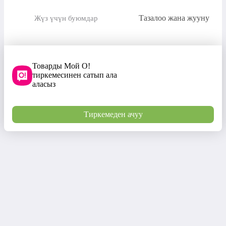
Тазалоо жана жууну
Жүз үчүн буюмдар
Товарды Мой О!
тиркемесинен сатып ала
аласыз
Тиркемеден ачуу