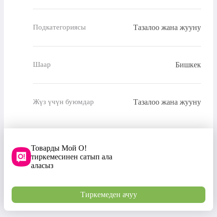
Тазалоо жана жууну
Подкатегориясы
Бишкек
Шаар
Тазалоо жана жууну
Жүз үчүн буюмдар
Товарды Мой О!
тиркемесинен сатып ала
аласыз
Тиркемеден ачуу