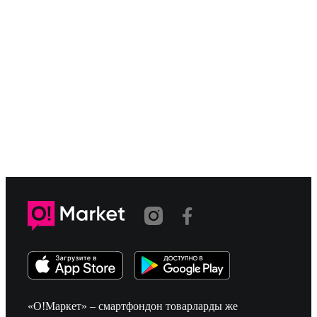
«О!Маркет» – смартфондон товарларды же