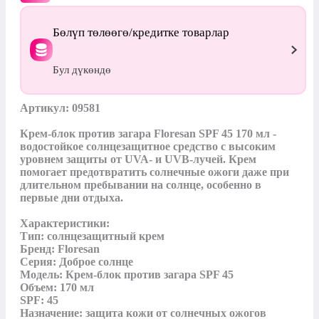
Бөлүп төлөөгө/кредитке товарлар
Бул дүкөндө
Артикул: 09581

Крем-блок против загара Floresan SPF 45 170 мл - 
водостойкое солнцезащитное средство с высоким 
уровнем защиты от UVA- и UVB-лучей. Крем 
помогает предотвратить солнечные ожоги даже при 
длительном пребывании на солнце, особенно в 
первые дни отдыха.

Характеристики:

Тип: солнцезащитный крем

Бренд: Floresan

Серия: Доброе солнце

Модель: Крем-блок против загара SPF 45

Объем: 170 мл

SPF: 45

Назначение: защита кожи от солнечных ожогов
