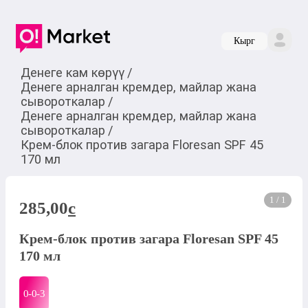
Кырг
Денеге кам көрүү
/
Денеге арналган кремдер, майлар жана
сывороткалар
/
Денеге арналган кремдер, майлар жана
сывороткалар
/
Крем-блок против загара Floresan SPF 45
170 мл
1 / 1
285,00
c
Крем-блок против загара Floresan SPF 45
170 мл
0-0-
3