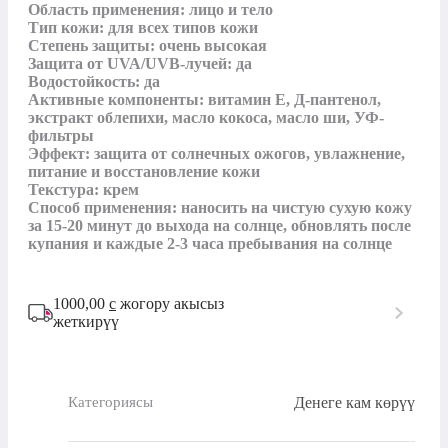
Область применения: лицо и тело

Тип кожи: для всех типов кожи

Степень защиты: очень высокая

Защита от UVA/UVB-лучей: да

Водостойкость: да

Активные компоненты: витамин Е, Д-пантенол, 
экстракт облепихи, масло кокоса, масло ши, УФ-
фильтры

Эффект: защита от солнечных ожогов, увлажнение, 
питание и восстановление кожи

Текстура: крем

Способ применения: наносить на чистую сухую кожу 
за 15-20 минут до выхода на солнце, обновлять после 
купания и каждые 2-3 часа пребывания на солнце
1000,00
с
жогору акысыз
жеткирүү
Денеге кам көрүү
Категориясы