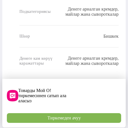
Денеге арналган кремдер,
Подкатегориясы
майлар жана сывороткалар
Бишкек
Шаар
Денеге арналган кремдер,
Денеге кам көрүү
каражаттары
майлар жана сывороткалар
Товарды Мой О!
тиркемесинен сатып ала
аласыз
Тиркемеден ачуу