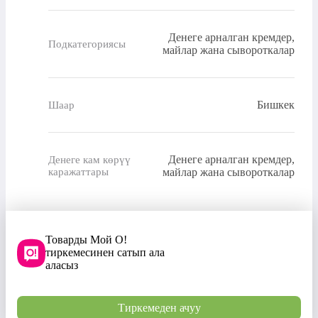
Денеге арналган кремдер,
Подкатегориясы
майлар жана сывороткалар
Бишкек
Шаар
Денеге арналган кремдер,
Денеге кам көрүү
каражаттары
майлар жана сывороткалар
Товарды Мой О!
тиркемесинен сатып ала
аласыз
Тиркемеден ачуу