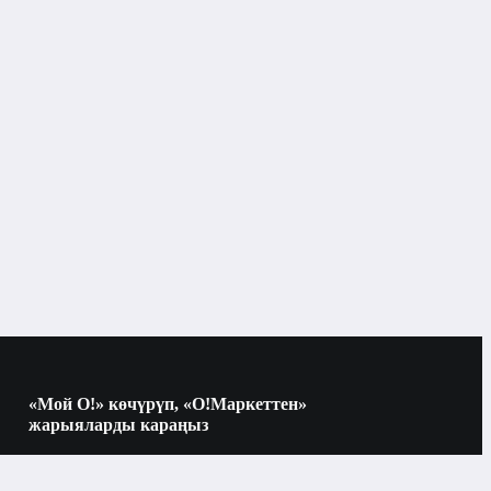
Денеге арналган кремдер, майлар жана
сывороткалар
Бишкек
Денеге арналган кремдер, майлар жана
сывороткалар
«Мой О!» көчүрүп, «О!Маркеттен»
жарыяларды караңыз
Көчүрүү үчүн камераны QR-кодго
багыттаңыз