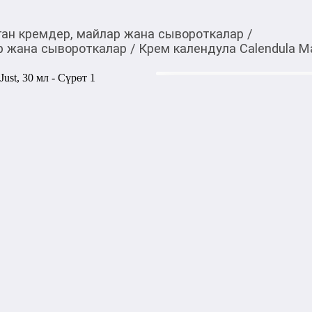
ган кремдер, майлар жана сывороткалар
/
р жана сывороткалар
/
Крем календула Calendula Mar
970,00
c
Товарды Мой О!
тиркемесинен сатып ала
Крем календула Calend
аласыз
0-0-
3
Бөлүп төлөөгө/креди
Бул дүкөндө
Крем Календула оказывает 
стимулирует процессы реген