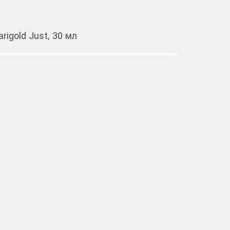
igold Just, 30 мл
Тиркемеден ачуу
ula Marigold Just, 30 мл
тке товарлар
витаминизирующее действие и 
ерации.
