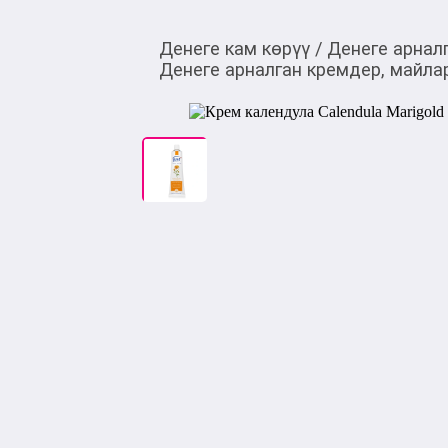
Денеге кам көрүү
/
Денеге арнал
Денеге арналган кремдер, майла