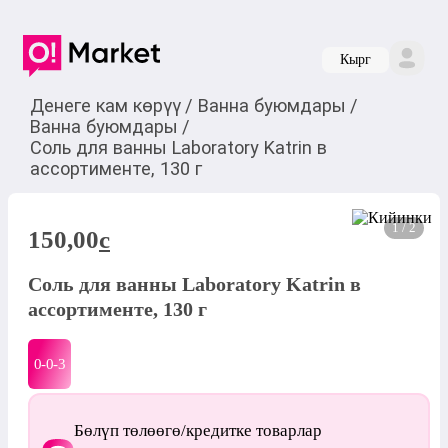
Кырг
Денеге кам көрүү
/
Ванна буюмдары
/
Ванна буюмдары
/
Соль для ванны Laboratory Katrin в
ассортименте, 130 г
1 / 2
150,00
c
Соль для ванны Laboratory Katrin в
ассортименте, 130 г
0-0-
3
Бөлүп төлөөгө/кредитке товарлар