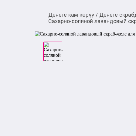
Денеге кам көрүү
/
Денеге скраб
Сахарно-соляной лавандовый скра