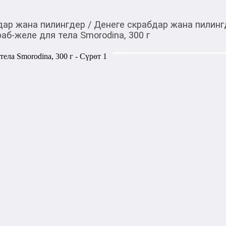
дар жана пилингдер
/
Денеге скрабдар жана пилинг
б-желе для тела Smorodina, 300 г
1 090,00
c
Товарды Мой О!
тиркемесинен сатып ала
Сахарно-соляной лава
аласыз
Smorodina, 300 г
Аромат натурального эфирн
снимает усталость и стресс,
В основе скраба мультифу
сахар, морская соль, натура
Удобная «тянущаяся» конси
экономно расходуется, а жи
природного СПА!

Бережно очищает и отшелуши
увлажнённой и эластичной,