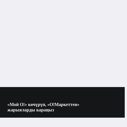
«Мой О!» көчүрүп, «О!Маркеттен»
жарыяларды караңыз
Көчүрүү үчүн камераны QR-кодго
багыттаңыз